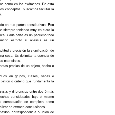
icos como en los exámenes. De esta
s conceptos, buscamos facilitar la
r.
do en sus partes constitutivas. Esa
zar siempre teniendo muy en claro la
lica. Cada parte es un pequeño todo
ntido estricto el análisis es un
actitud y precisión la significación de
una cosa. Es delimitar la esencia de
as esenciales.
 notas propias de un objeto, hecho o
viduos en grupos, clases, series o
patrón o criterio que fundamenta la
nzas y diferencias entre dos ó más
hechos considerados bajo el mismo
 La comparación se completa como
nalizar se extraen conclusiones.
onexión, correspondencia o unión de