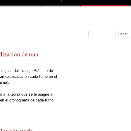
Buscar
dización de una
nsignas del Trabajo Práctico de
rán explicadas en cada turno en el
rama).
 a la teoría que se le asigne a
 en el cronograma de cada turno.
Introductoria