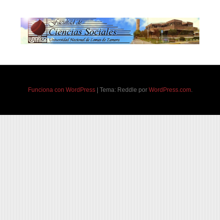
Funciona con WordPress
|
Tema: Reddle por
WordPress.com
.